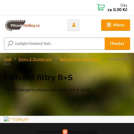
0
ks
za
0,00 Kč
Menu
Hledat
Úvod
Briggs & Stratton orig.
Náhradní díly motorů B+S
Palivové filtry
B+S
Palivové filtry B+S
V této kategorii nebylo nalezeno žádné zboží.
Vytvořeno na
Eshop-rychle.cz