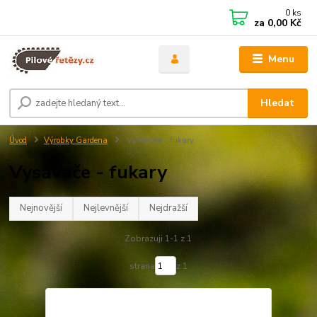
0
ks
za
0,00 Kč
Menu
Hledat
Úvod
Výrobky Gardena
Vysavače - fukary
Vysavače - fukary
Nejnovější
Nejlevnější
Nejdražší
Zobrazuji 1-1 z 1
strana
z 1