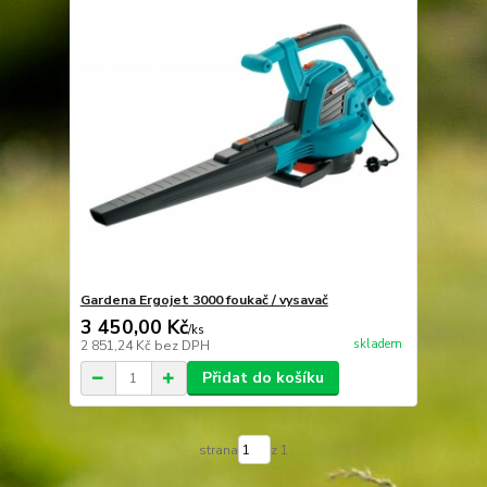
Gardena Ergojet 3000 foukač / vysavač
3 450,00 Kč
/
ks
skladem
2 851,24 Kč
bez DPH
Přidat do košíku
strana
z 1