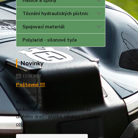
Hadice a spony
Těsnění hydraulických pístnic
Spojovací materiál
PolyJarid - silonové tyče
Novinky
13.08.2007
Poštovné !!!!
Poštovné: Cena objednávky: 1 - 1 299,99
Kč Zaslání Českou poštou - od 10.2.2023
nedostupné Zaslání PPL (dodání do
druhého dne) - platba zálohou: 1...
číst
celé