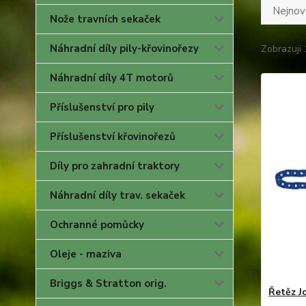
Nejnově
Nože travních sekaček
Náhradní díly pily-křovinořezy
Zobrazuji 
Náhradní díly 4T motorů
Příslušenství pro pily
Příslušenství křovinořezů
Díly pro zahradní traktory
Náhradní díly trav. sekaček
Ochranné pomůcky
Oleje - maziva
Briggs & Stratton orig.
Řetěz J