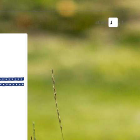
strana
z 1