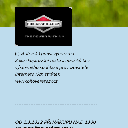
(c)
Autorská práva vyhrazena.
Zákaz kopírování textu a obrázků bez
výslovného souhlasu provozovatele
internetových stránek
www.piloveretezy.cz
------------------------------------------------
----------------------------------------------
OD 1.3.2012 PŘI NÁKUPU NAD 1300