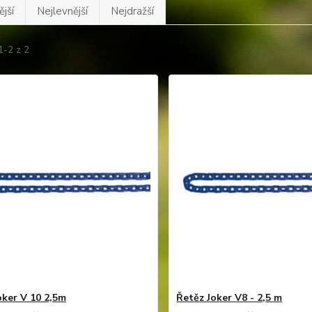
jší
Nejlevnější
Nejdražší
1-2 z 2
oker V 10 2,5m
Řetěz Joker V8 - 2,5 m