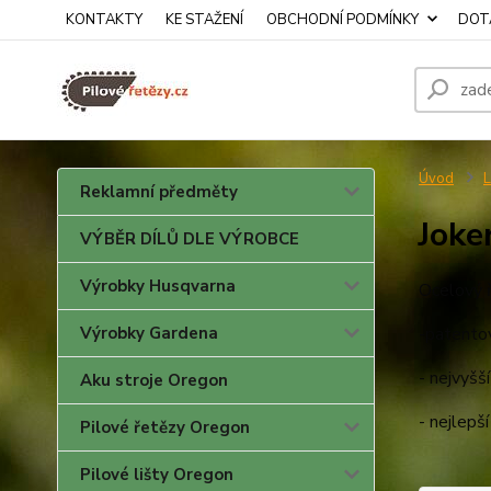
KONTAKTY
KE STAŽENÍ
OBCHODNÍ PODMÍNKY
DOTA
Úvod
L
Reklamní předměty
Joke
VÝBĚR DÍLŮ DLE VÝROBCE
Výrobky Husqvarna
Ocelový ř
Výrobky Gardena
-patentov
- nejvyšš
Aku stroje Oregon
- nejlepš
Pilové řetězy Oregon
Pilové lišty Oregon