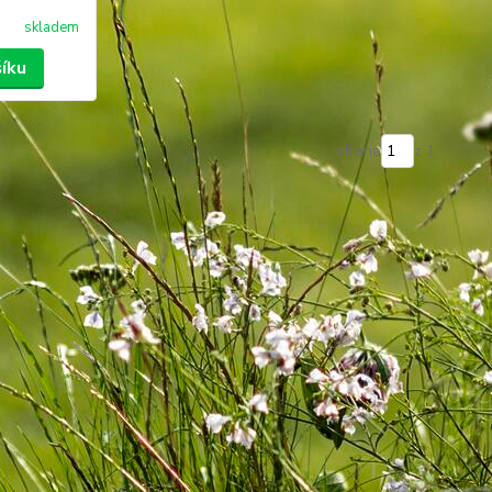
skladem
šíku
strana
z 1