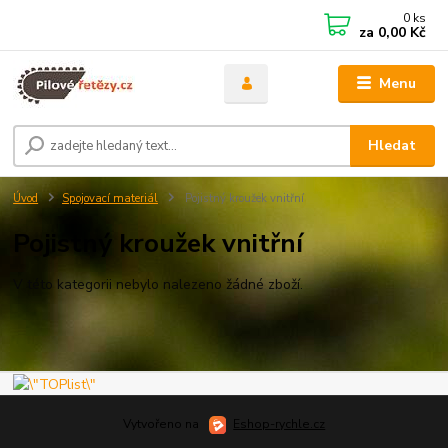
0
ks
za
0,00 Kč
Menu
Hledat
Úvod
Spojovací materiál
Pojistný kroužek vnitřní
Pojistný kroužek vnitřní
V této kategorii nebylo nalezeno žádné zboží.
Vytvořeno na
Eshop-rychle.cz