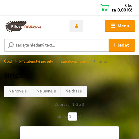
0
ks
za
0,00 Kč
Menu
Hledat
Úvod
Příslušenství pro pily
Zapalovací svíčky
Brisk
Brisk
Nejnovější
Nejlevnější
Nejdražší
Zobrazuji 1-3 z 3
strana
z 1