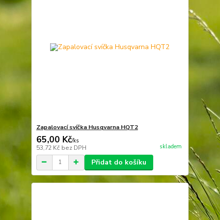
Zapalovací svíčka Husqvarna HQT2
65,00 Kč
/
ks
skladem
53,72 Kč
bez DPH
Přidat do košíku