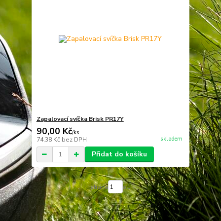
Zapalovací svíčka Brisk PR17Y
90,00 Kč
/
ks
skladem
74,38 Kč
bez DPH
Přidat do košíku
strana
z 1