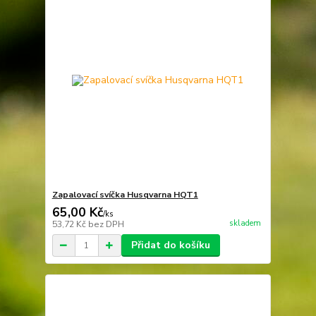
Zapalovací svíčka Husqvarna HQT1
65,00 Kč
/
ks
skladem
53,72 Kč
bez DPH
Přidat do košíku