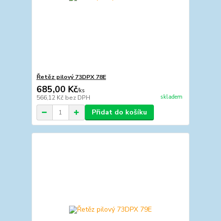
Řetěz pilový 73DPX 78E
685,00 Kč
/
ks
skladem
566,12 Kč
bez DPH
Přidat do košíku