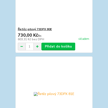
Řetěz pilový 73DPX 80E
730,00 Kč
/
ks
skladem
603,31 Kč
bez DPH
Přidat do košíku