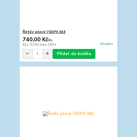
Řetěz pilový 73DPX 81E
740,00 Kč
/
ks
skladem
611,57 Kč
bez DPH
Přidat do košíku