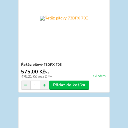
Řetěz pilový 73DPX 70E
575,00 Kč
/
ks
skladem
475,21 Kč
bez DPH
Přidat do košíku