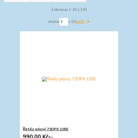
Zobrazuji 1-20 z 193
strana
z 10
další
Řetěz pilový 73DPX 105E
990,00 Kč
/
ks