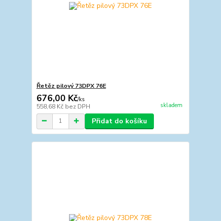
Řetěz pilový 73DPX 76E
676,00 Kč
/
ks
skladem
558,68 Kč
bez DPH
Přidat do košíku