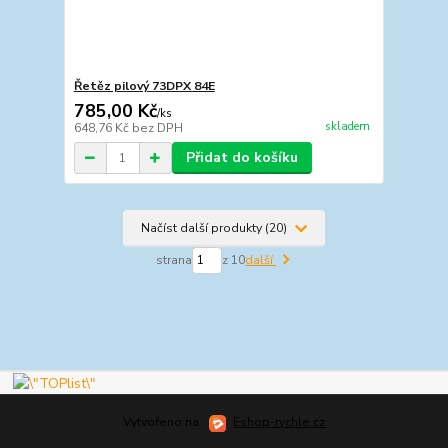
Řetěz pilový 73DPX 84E
785,00 Kč
/
ks
skladem
648,76 Kč
bez DPH
Přidat do košíku
Načíst další produkty (20)
strana
z 10
další
Vytvořeno na
Eshop-rychle.cz