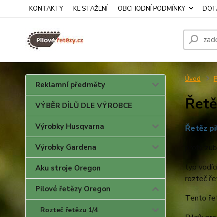
KONTAKTY
KE STAŽENÍ
OBCHODNÍ PODMÍNKY
DOTA
Úvod
P
Reklamní předměty
Řetě
VÝBĚR DÍLŮ DLE VÝROBCE
Výrobky Husqvarna
Řetěz pi
Výrobky Gardena
profil zub
typ vodíc
Aku stroje Oregon
rozteč ře
Pilové řetězy Oregon
Tento řet
Rozteč řetězu 1/4