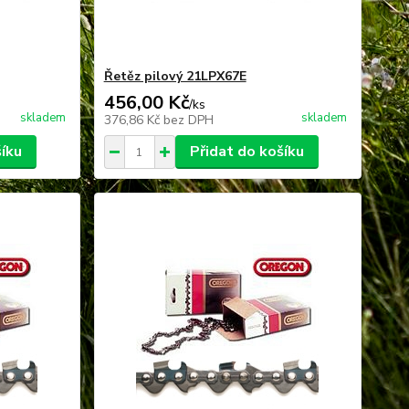
Řetěz pilový 21LPX67E
456,00 Kč
/
ks
skladem
skladem
376,86 Kč
bez DPH
šíku
Přidat do košíku