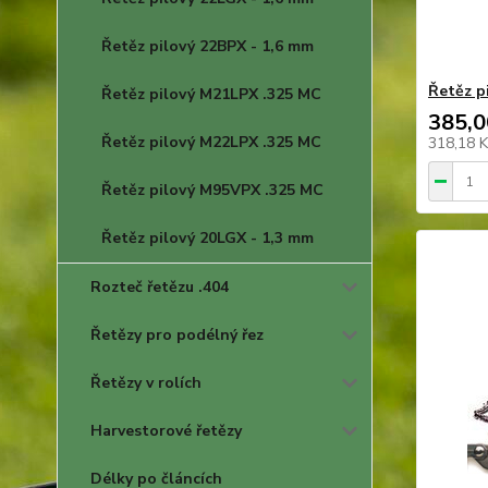
Řetěz pilový 22BPX - 1,6 mm
Řetěz p
Řetěz pilový M21LPX .325 MC
385,0
Řetěz pilový M22LPX .325 MC
318,18 
Řetěz pilový M95VPX .325 MC
Řetěz pilový 20LGX - 1,3 mm
Rozteč řetězu .404
Řetězy pro podélný řez
Řetězy v rolích
Harvestorové řetězy
Délky po článcích