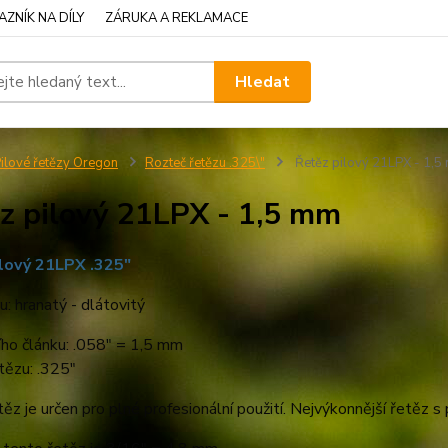
ZNÍK NA DÍLY
ZÁRUKA A REKLAMACE
Hledat
ilové řetězy Oregon
Rozteč řetězu .325\"
Řetěz pilový 21LPX - 1,5
z pilový 21LPX - 1,5 mm
lový 21LPX .325"
u: hranatý - dlátovitý
ího článku: .058" = 1,5 mm
tězu: .325"
ěz je určen pro plné profesionální použití. Nejvýkonnější řetěz s 