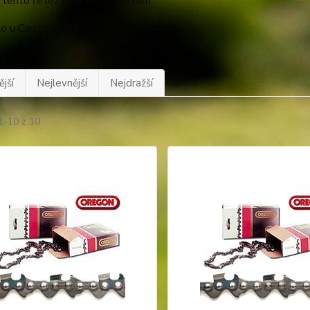
o tento řetěz je 3/16" = 4,8 mm
ko u Carlton K2 L
jší
Nejlevnější
Nejdražší
1-10 z 10