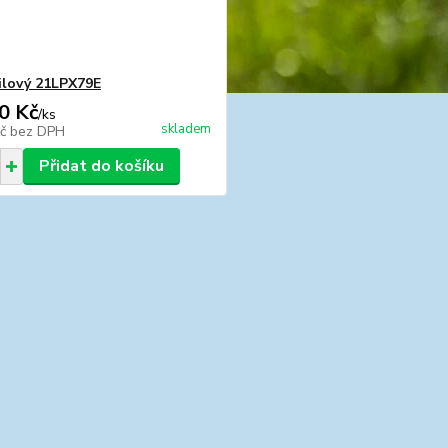
ilový 21LPX79E
0 Kč
/
ks
skladem
Kč
bez DPH
Přidat do košíku