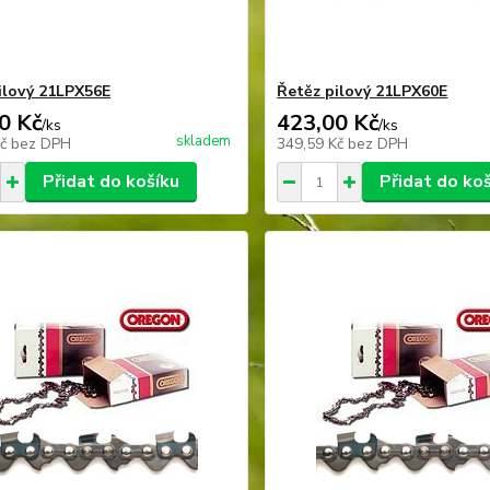
ilový 21LPX56E
Řetěz pilový 21LPX60E
0 Kč
423,00 Kč
/
ks
/
ks
skladem
Kč
bez DPH
349,59 Kč
bez DPH
Přidat do košíku
Přidat do ko