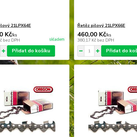
ilový 21LPX64E
Řetěz pilový 21LPX66E
0 Kč
460,00 Kč
/
ks
/
ks
skladem
Kč
bez DPH
380,17 Kč
bez DPH
Přidat do košíku
Přidat do ko