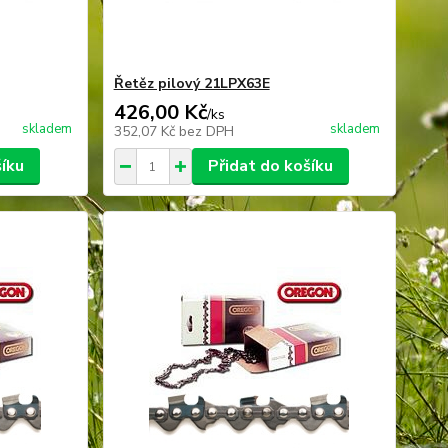
Řetěz pilový 21LPX63E
426,00 Kč
/
ks
skladem
skladem
352,07 Kč
bez DPH
šíku
Přidat do košíku