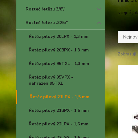
Pilník pr
Rozteč řetězu 3/8\"
stejné ja
Rozteč řetězu .325\"
Řetěz pilový 20LPX - 1,3 mm
Nejnově
Řetěz pilový 20BPX - 1,3 mm
Zobrazuji 
Řetěz pilový 95TXL - 1,3 mm
Řetěz pilový 95VPX -
nahrazen 95TXL
Řetěz pilový 21LPX - 1,5 mm
Řetěz pilový 21BPX - 1,5 mm
Řetěz pilový 22LPX - 1,6 mm
Řetěz pilový 22LGX - 1,6 mm