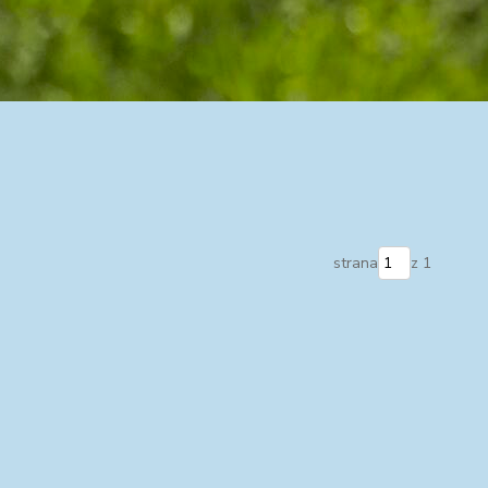
strana
z 1