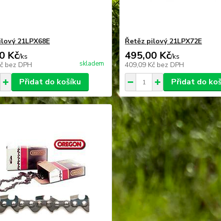
ilový 21LPX68E
Řetěz pilový 21LPX72E
0 Kč
495,00 Kč
/
ks
/
ks
skladem
Kč
bez DPH
409,09 Kč
bez DPH
Přidat do košíku
Přidat do ko