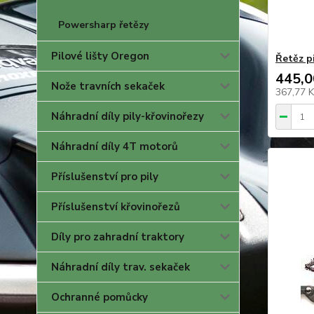
Powersharp řetězy
Pilové lišty Oregon
Řetěz p
445,0
Nože travních sekaček
367,77 
Náhradní díly pily-křovinořezy
Náhradní díly 4T motorů
Příslušenství pro pily
Příslušenství křovinořezů
Díly pro zahradní traktory
Náhradní díly trav. sekaček
Ochranné pomůcky