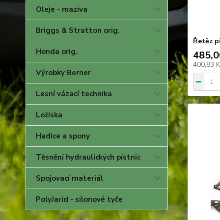
Oleje - maziva
Briggs & Stratton orig.
Řetěz p
Honda orig.
485,0
400,83 
Výrobky Berner
Lesní vázací technika
Ložiska
Hadice a spony
Těsnění hydraulických pístnic
Spojovací materiál
PolyJarid - silonové tyče