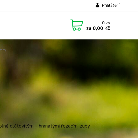
Přihlášení
0
ks
za
0,00 Kč
 mm
plně dlátovitými - hranatými řezacími zuby.