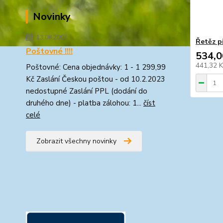
Novinky
13.08.2007
Řetěz p
Poštovné !!!!
534,0
441,32 
Poštovné: Cena objednávky: 1 - 1 299,99
Kč Zaslání Českou poštou - od 10.2.2023
nedostupné Zaslání PPL (dodání do
druhého dne) - platba zálohou: 1...
číst
celé
Zobrazit všechny novinky