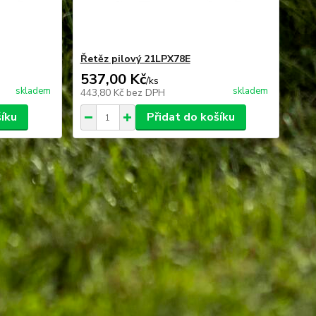
Řetěz pilový 21LPX78E
537,00 Kč
/
ks
skladem
skladem
443,80 Kč
bez DPH
šíku
Přidat do košíku