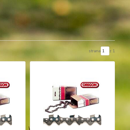
strana
z 1