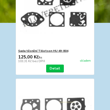
Sada těsnění Tillotson HU 49-804
125,00 Kč
/
ks
skladem
103,31 Kč
bez DPH
Detail