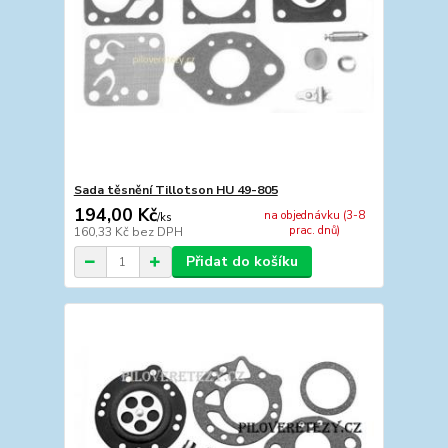
Sada těsnění Tillotson HU 49-805
194,00 Kč
na objednávku (3-8
/
ks
prac. dnů)
160,33 Kč
bez DPH
Přidat do košíku