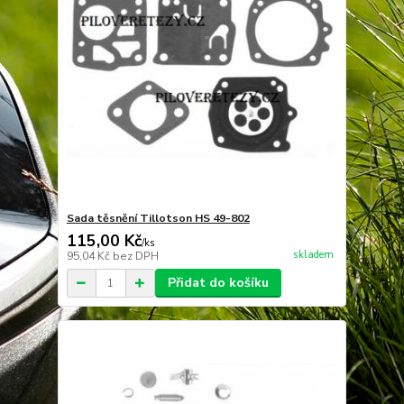
Sada těsnění Tillotson HS 49-802
115,00 Kč
/
ks
skladem
95,04 Kč
bez DPH
Přidat do košíku