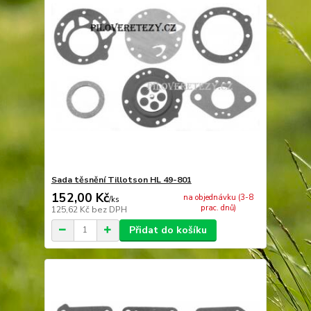
Sada těsnění Tillotson HL 49-801
152,00 Kč
na objednávku (3-8
/
ks
prac. dnů)
125,62 Kč
bez DPH
Přidat do košíku