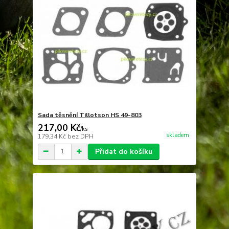
Sada těsnění Tillotson HS 49-803
217,00 Kč
/
ks
skladem
179,34 Kč
bez DPH
Přidat do košíku