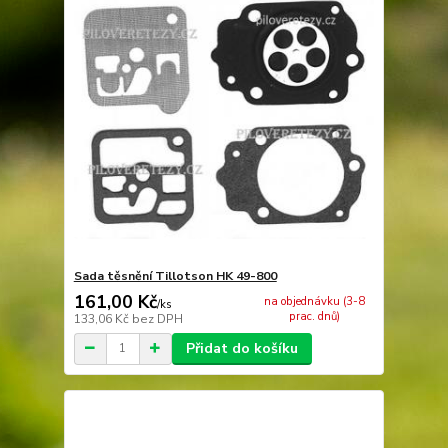
Sada těsnění Tillotson HK 49-800
161,00 Kč
na objednávku (3-8
/
ks
prac. dnů)
133,06 Kč
bez DPH
Přidat do košíku