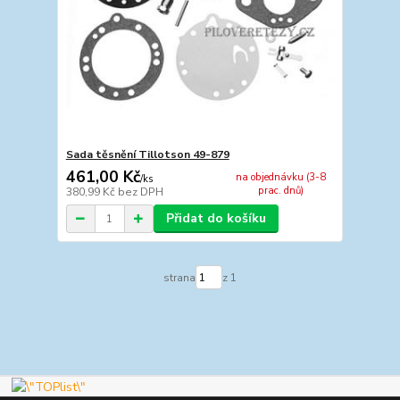
Sada těsnění Tillotson 49-879
461,00 Kč
na objednávku (3-8
/
ks
prac. dnů)
380,99 Kč
bez DPH
Přidat do košíku
strana
z 1