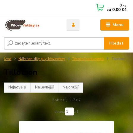
0
ks
za
0,00 Kč
Menu
Hledat
Úvod
Náhradní díly pily-křovinořezy
Těsnění karburátorů
Tillotson
Tillotson
Nejnovější
Nejlevnější
Nejdražší
Zobrazuji 1-7 z 7
strana
z 1