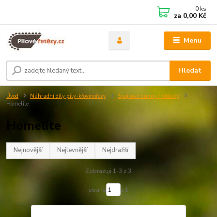
0
ks
za
0,00 Kč
Menu
Hledat
Úvod
Náhradní díly pily-křovinořezy
Spojkové bubny / řetězky
Homelite
Homelite
Nejnovější
Nejlevnější
Nejdražší
Zobrazuji 1-3 z 3
strana
z 1