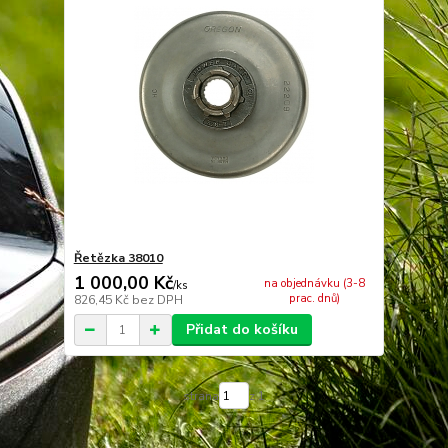
Řetězka 38010
1 000,00 Kč
na objednávku (3-8
/
ks
prac. dnů)
826,45 Kč
bez DPH
Přidat do košíku
strana
z 1