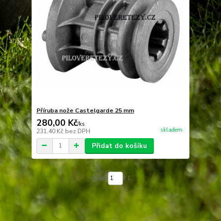
Příruba nože Castelgarde 25 mm
280,00 Kč
/
ks
skladem
231,40 Kč
bez DPH
Přidat do košíku
strana
z 1