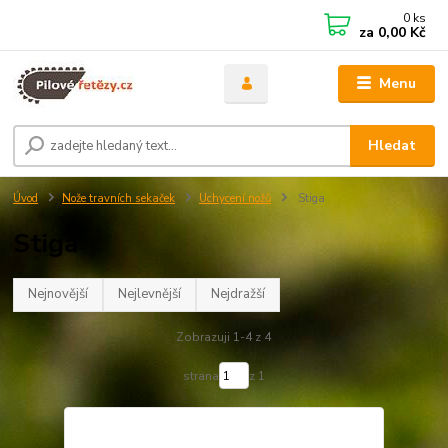
0
ks
za
0,00 Kč
Menu
Hledat
Úvod
Nože travních sekaček
Uchycení nožů
Stiga
Stiga
Nejnovější
Nejlevnější
Nejdražší
Zobrazuji 1-4 z 4
strana
z 1