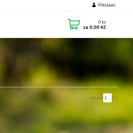
Přihlášení
0
ks
za
0,00 Kč
strana
z 1