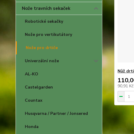
Nože travních sekaček
Robotické sekačky
Nože pro vertikutátory
Nože pro drtiče
Univerzální nože
Nůž drt
AL-KO
110,0
90,91 K
Castelgarden
Countax
Husqvarna / Partner / Jonsered
Honda