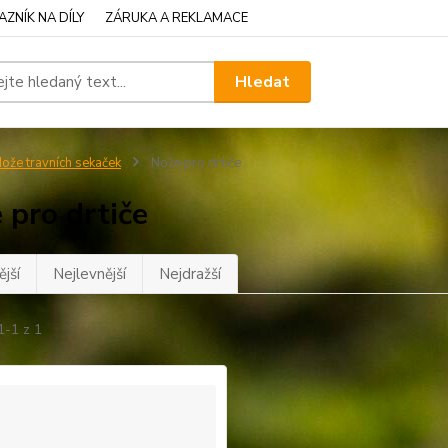
ZNÍK NA DÍLY
ZÁRUKA A REKLAMACE
Hledat
ože travních sekaček
Nože pro drtiče
 pro drtiče
jší
Nejlevnější
Nejdražší
1-1 z 1