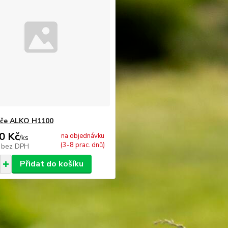
iče ALKO H1100
0 Kč
na objednávku
/
ks
(3-8 prac. dnů)
č
bez DPH
Přidat do košíku