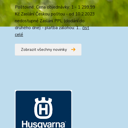
Poštovné: Cena objednávky: 1 - 1 299,99
Kč Zaslání Českou poštou - od 10.2.2023
nedostupné Zaslání PPL (dodání do
druhého dne) - platba zálohou: 1...
číst
celé
Zobrazit všechny novinky