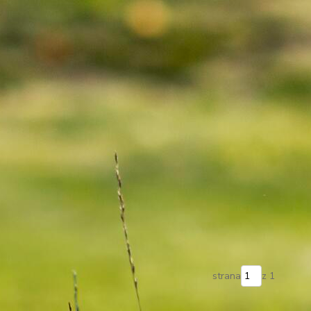
strana
z 1