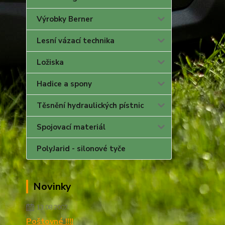
Výrobky Berner
Lesní vázací technika
Ložiska
Hadice a spony
Těsnění hydraulických pístnic
Spojovací materiál
PolyJarid - silonové tyče
Novinky
13.08.2007
Poštovné !!!!