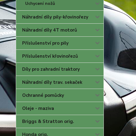
Uchycení nožů
Náhradní díly pily-křovinořezy
Náhradní díly 4T motorů
Příslušenství pro pily
Příslušenství křovinořezů
Díly pro zahradní traktory
Náhradní díly trav. sekaček
Ochranné pomůcky
Oleje - maziva
Briggs & Stratton orig.
Honda orig.