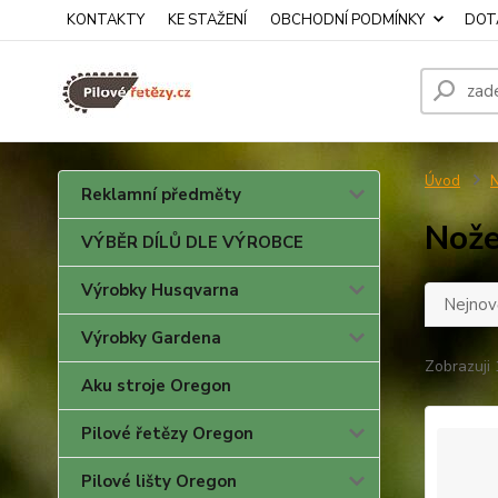
KONTAKTY
KE STAŽENÍ
OBCHODNÍ PODMÍNKY
DOTA
Úvod
N
Reklamní předměty
Nože
VÝBĚR DÍLŮ DLE VÝROBCE
Výrobky Husqvarna
Nejnově
Výrobky Gardena
Zobrazuji 
Aku stroje Oregon
Pilové řetězy Oregon
Pilové lišty Oregon