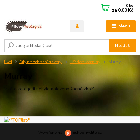
0
ks
za
0,00 Kč
Menu
Hledat
Úvod
Díly pro zahradní traktory
Hřídelové komplety
Murray
Murray
V této kategorii nebylo nalezeno žádné zboží.
Vytvořeno na
Eshop-rychle.cz