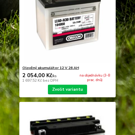
Olověný akumulátor 12 V 26 AH
2 054,00 Kč
na objednávku (3-8
/
ks
prac. dnů)
1 697,52 Kč
bez DPH
Zvolit variantu