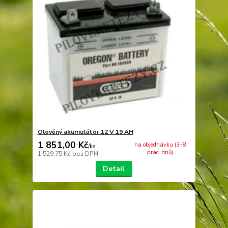
Olověný akumulátor 12 V 19 AH
1 851,00 Kč
na objednávku (3-8
/
ks
prac. dnů)
1 529,75 Kč
bez DPH
Detail