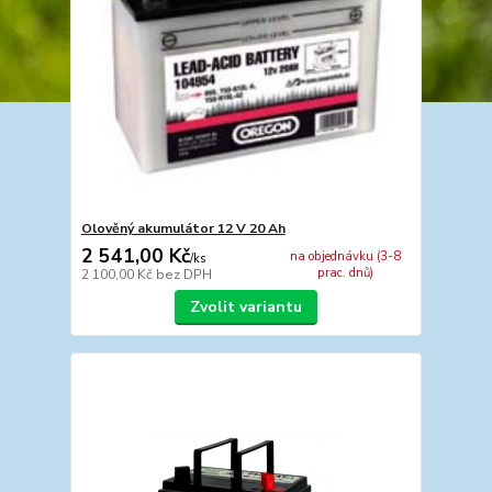
Olověný akumulátor 12 V 20 Ah
2 541,00 Kč
na objednávku (3-8
/
ks
prac. dnů)
2 100,00 Kč
bez DPH
Zvolit variantu