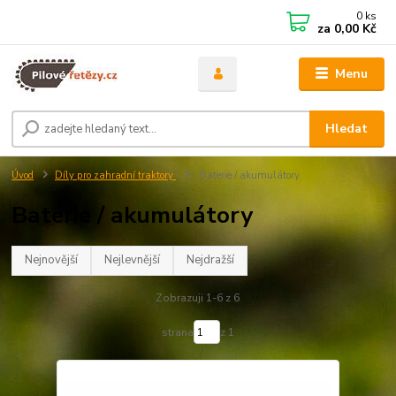
0
ks
za
0,00 Kč
Menu
Hledat
Úvod
Díly pro zahradní traktory
Baterie / akumulátory
Baterie / akumulátory
Nejnovější
Nejlevnější
Nejdražší
Zobrazuji 1-6 z 6
strana
z 1