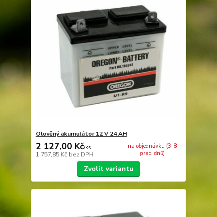
Olověný akumulátor 12 V 24 AH
2 127,00 Kč
na objednávku (3-8
/
ks
prac. dnů)
1 757,85 Kč
bez DPH
Zvolit variantu