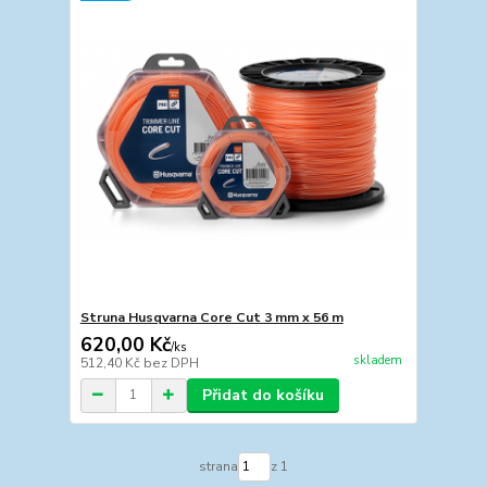
Struna Husqvarna Core Cut 3 mm x 56 m
620,00 Kč
/
ks
skladem
512,40 Kč
bez DPH
Přidat do košíku
strana
z 1