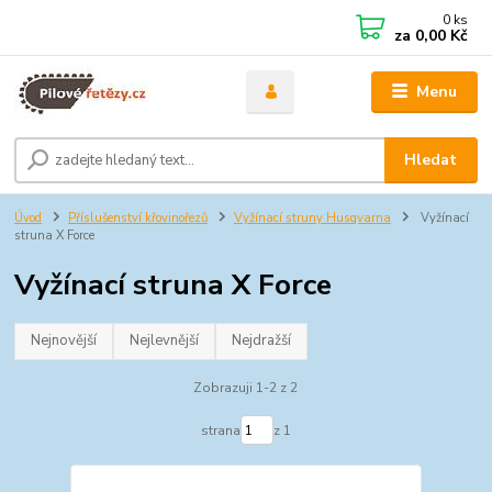
0
ks
za
0,00 Kč
Menu
Hledat
Úvod
Příslušenství křovinořezů
Vyžínací struny Husqvarna
Vyžínací
struna X Force
Vyžínací struna X Force
Nejnovější
Nejlevnější
Nejdražší
Zobrazuji 1-2 z 2
strana
z 1