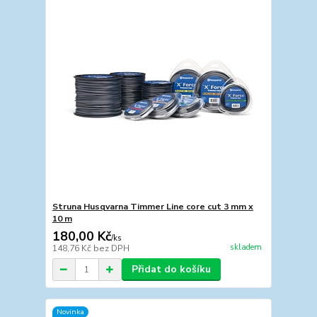
Struna Husqvarna Timmer Line core cut 3 mm x
10 m
180,00 Kč
/
ks
skladem
148,76 Kč
bez DPH
Přidat do košíku
Novinka