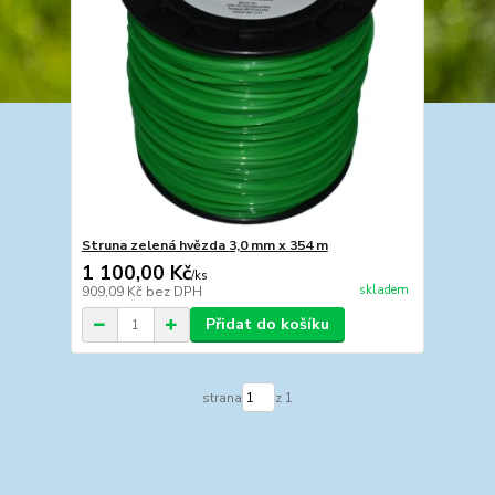
Struna zelená hvězda 3,0 mm x 354 m
1 100,00 Kč
/
ks
skladem
909,09 Kč
bez DPH
Přidat do košíku
strana
z 1