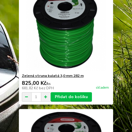
Zelená struna kulatá 3,0 mm 282 m
825,00 Kč
/
ks
skladem
681,82 Kč
bez DPH
Přidat do košíku