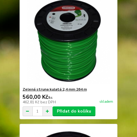
Zelená struna kulatá 2,4 mm 264 m
560,00 Kč
/
ks
skladem
462,81 Kč
bez DPH
Přidat do košíku