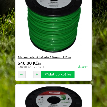
Struna zelená hvězda 3,0 mm x 112 m
540,00 Kč
/
ks
skladem
446,28 Kč
bez DPH
Přidat do košíku