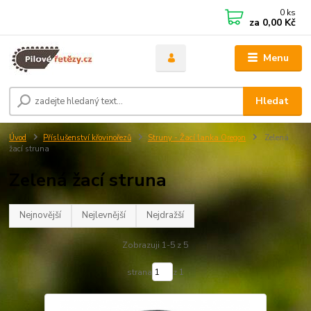
0
ks
za
0,00 Kč
Menu
Hledat
Úvod
Příslušenství křovinořezů
Struny - Žací lanka Oregon
Zelená
žací struna
Zelená žací struna
Nejnovější
Nejlevnější
Nejdražší
Zobrazuji 1-5 z 5
strana
z 1