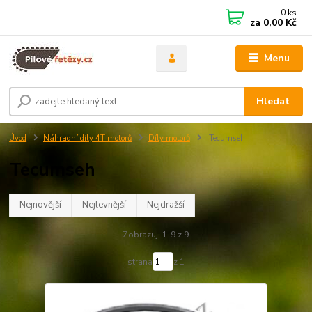
0
ks
za
0,00 Kč
Menu
Hledat
Úvod
Náhradní díly 4T motorů
Díly motorů
Tecumseh
Tecumseh
Nejnovější
Nejlevnější
Nejdražší
Zobrazuji 1-9 z 9
strana
z 1