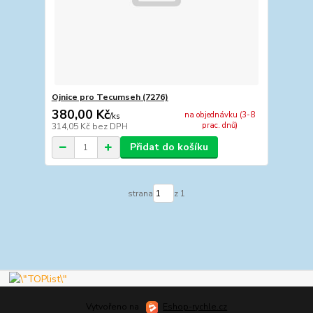
Ojnice pro Tecumseh (7276)
380,00 Kč
na objednávku (3-8
/
ks
prac. dnů)
314,05 Kč
bez DPH
Přidat do košíku
strana
z 1
Vytvořeno na
Eshop-rychle.cz