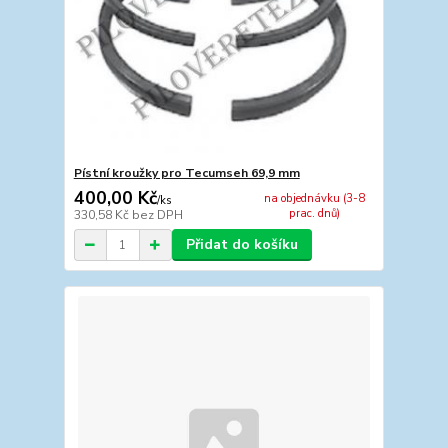
Pístní kroužky pro Tecumseh 69,9 mm
400,00 Kč
na objednávku (3-8
/
ks
prac. dnů)
330,58 Kč
bez DPH
Přidat do košíku