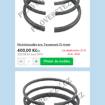
Pístní kroužky pro Tecumseh 71,4 mm
400,00 Kč
na objednávku (3-8
/
ks
prac. dnů)
330,58 Kč
bez DPH
Přidat do košíku