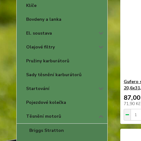
Klíče
Bovdeny a lanka
El. soustava
Olejové filtry
Pružiny karburátorů
Sady těsnění karburátorů
Gufero 
20,6x31
Startování
87,00
Pojezdové kolečka
71,90 K
Těsnění motorů
Briggs Stratton