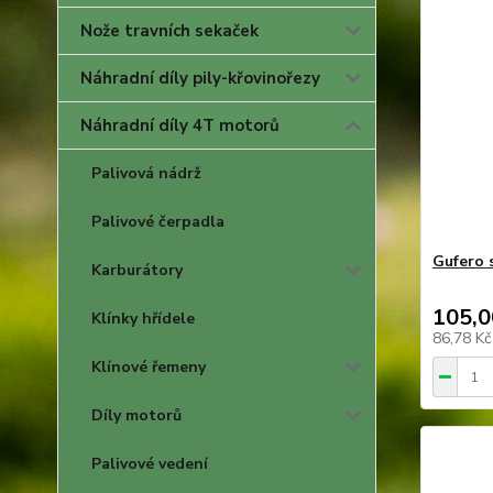
Nože travních sekaček
Náhradní díly pily-křovinořezy
Náhradní díly 4T motorů
Palivová nádrž
Palivové čerpadla
Gufero 
Karburátory
105,0
Klínky hřídele
86,78 K
Klínové řemeny
Díly motorů
Palivové vedení