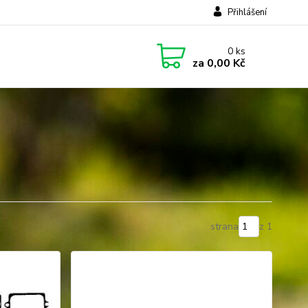
Přihlášení
0
ks
za
0,00 Kč
strana
z 1