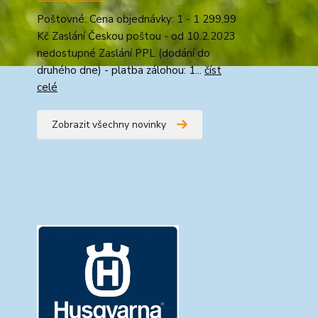
Poštovné: Cena objednávky: 1 - 1 299,99
Kč Zaslání Českou poštou - od 10.2.2023
nedostupné Zaslání PPL (dodání do
druhého dne) - platba zálohou: 1...
číst
celé
Zobrazit všechny novinky