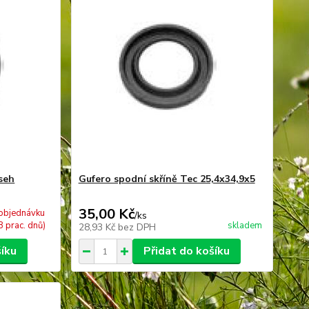
seh
Gufero spodní skříně Tec 25,4x34,9x5
35,00 Kč
objednávku
/
ks
8 prac. dnů)
skladem
28,93 Kč
bez DPH
šíku
Přidat do košíku