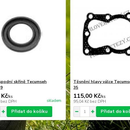
spodní skříně Tecumseh
Těsnění hlavy válce Tecums
,9
35
 Kč
115,00 Kč
/
ks
/
ks
skladem
č
bez DPH
95,04 Kč
bez DPH
Přidat do košíku
Přidat do ko