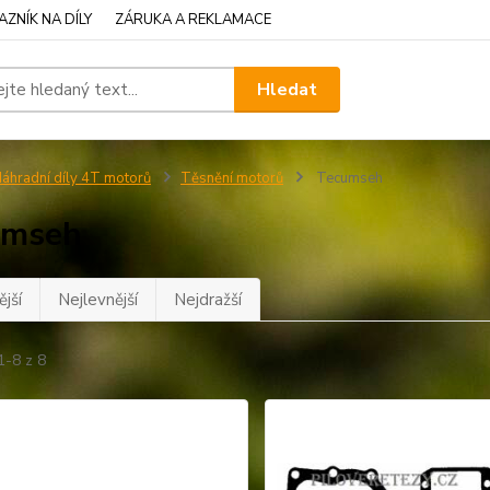
ZNÍK NA DÍLY
ZÁRUKA A REKLAMACE
Hledat
áhradní díly 4T motorů
Těsnění motorů
Tecumseh
umseh
jší
Nejlevnější
Nejdražší
1-8 z 8