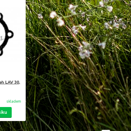
eh LAV 30,
skladem
šíku