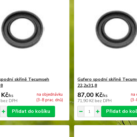
spodní skříně Tecumseh
Gufero spodní skříně Tecum
,8
22,2x31,8
 Kč
87,00 Kč
na objednávku
na 
/
ks
/
ks
(3-8 prac. dnů)
(3-
č
bez DPH
71,90 Kč
bez DPH
Přidat do košíku
Přidat do ko