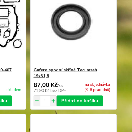
50-407
Gufero spodní skříně Tecumseh
19x31,8
87,00 Kč
na objednávku
/
ks
skladem
(3-8 prac. dnů)
71,90 Kč
bez DPH
šíku
Přidat do košíku