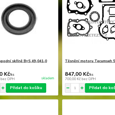
spodní skříně B+S 49-041-0
Těsnění motoru Tecumseh 
0 Kč
847,00 Kč
/
ks
/
ks
skladem
č
bez DPH
700,00 Kč
bez DPH
Přidat do košíku
Přidat do ko