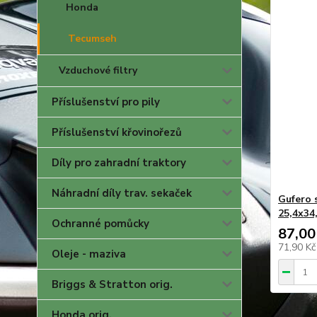
Honda
Tecumseh
Vzduchové filtry
Příslušenství pro pily
Příslušenství křovinořezů
Díly pro zahradní traktory
Náhradní díly trav. sekaček
Gufero 
25,4x34
Ochranné pomůcky
87,00
71,90 K
Oleje - maziva
Briggs & Stratton orig.
Honda orig.