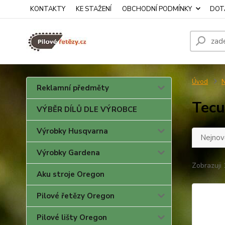
KONTAKTY
KE STAŽENÍ
OBCHODNÍ PODMÍNKY
DOTA
Úvod
N
Reklamní předměty
Tec
VÝBĚR DÍLŮ DLE VÝROBCE
Výrobky Husqvarna
Nejnově
Výrobky Gardena
Zobrazuji 
Aku stroje Oregon
Pilové řetězy Oregon
Pilové lišty Oregon