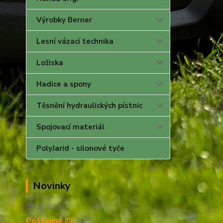
Výrobky Berner
Lesní vázací technika
Ložiska
Hadice a spony
Těsnění hydraulických pístnic
Spojovací materiál
PolyJarid - silonové tyče
Novinky
13.08.2007
Poštovné !!!!