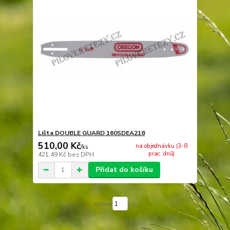
Lišta DOUBLE GUARD 160SDEA218
510,00 Kč
na objednávku (3-8
/
ks
prac. dnů)
421,49 Kč
bez DPH
Přidat do košíku
strana
z 1