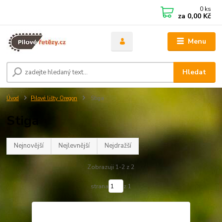
0
ks
za
0,00 Kč
Menu
Hledat
Úvod
Pilové lišty Oregon
Stiga
Stiga
Nejnovější
Nejlevnější
Nejdražší
Zobrazuji 1-2 z 2
strana
z 1