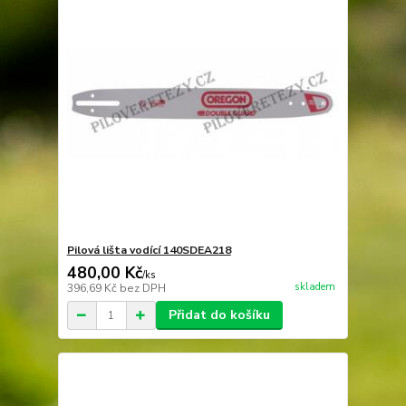
Pilová lišta vodící 140SDEA218
480,00 Kč
/
ks
skladem
396,69 Kč
bez DPH
Přidat do košíku