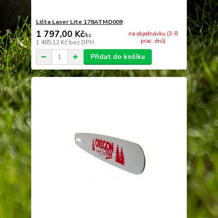
Lišta Laser Lite 178ATMD009
1 797,00 Kč
na objednávku (3-8
/
ks
prac. dnů)
1 485,12 Kč
bez DPH
Přidat do košíku