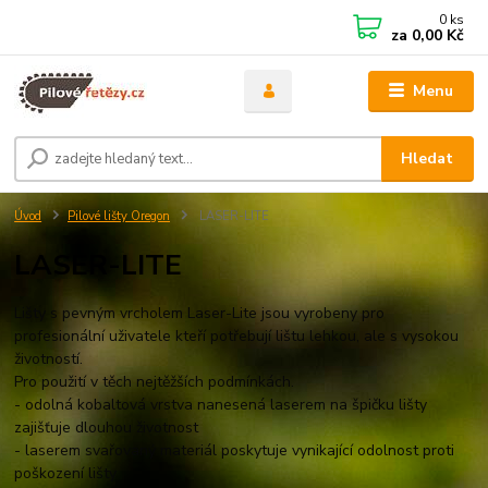
0
ks
za
0,00 Kč
Menu
Hledat
Úvod
Pilové lišty Oregon
LASER-LITE
LASER-LITE
Lišty s pevným vrcholem Laser-Lite jsou vyrobeny pro
profesionální uživatele kteří potřebují lištu lehkou, ale s vysokou
životností.
Pro použití v těch nejtěžších podmínkách.
- odolná kobaltová vrstva nanesená laserem na špičku lišty
zajišťuje dlouhou životnost
- laserem svařovaný materiál poskytuje vynikající odolnost proti
poškození lišty