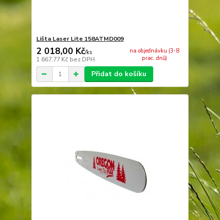
Lišta Laser Lite 158ATMD009
2 018,00 Kč
na objednávku (3-8
/
ks
prac. dnů)
1 667,77 Kč
bez DPH
Přidat do košíku