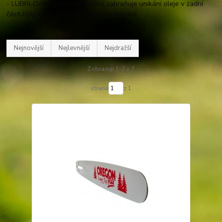
- LUBRI-DAM olejová přepážka zabraňuje unikání oleje v zadní
části lišty a tím zajišťuje dokonalé mazání
Nejnovější
Nejlevnější
Nejdražší
Zobrazuji 1-7 z 7
strana
z 1