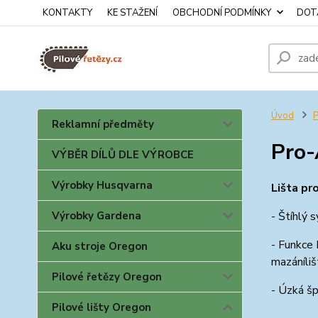
KONTAKTY
KE STAŽENÍ
OBCHODNÍ PODMÍNKY
DOTA
Úvod
P
Reklamní předměty
Pro
VÝBĚR DÍLŮ DLE VÝROBCE
Výrobky Husqvarna
Lišta pr
Výrobky Gardena
- Štíhlý 
- Funkce 
Aku stroje Oregon
mazáníliš
Pilové řetězy Oregon
- Úzká šp
Pilové lišty Oregon