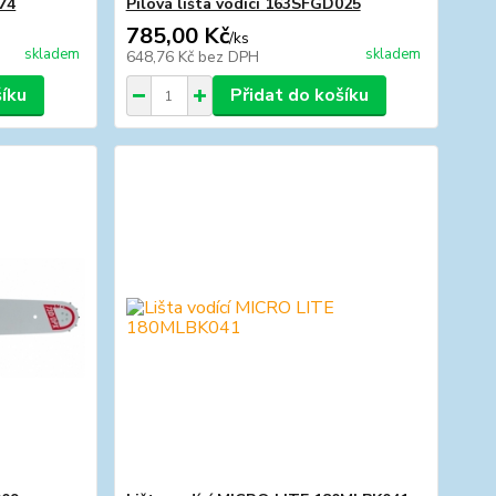
074
Pilová lišta vodící 163SFGD025
785,00 Kč
/
ks
skladem
skladem
648,76 Kč
bez DPH
šíku
Přidat do košíku