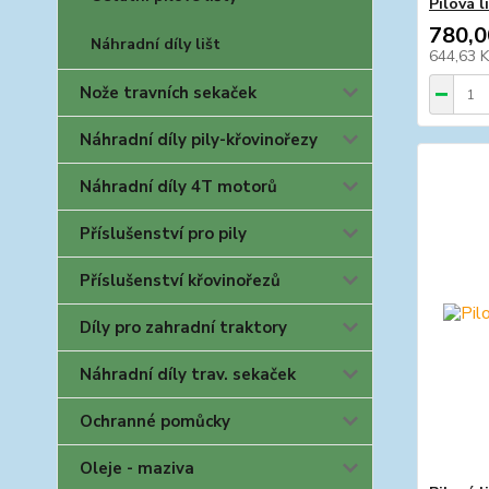
Pilová 
780,0
Náhradní díly lišt
644,63 
Nože travních sekaček
Náhradní díly pily-křovinořezy
Náhradní díly 4T motorů
Příslušenství pro pily
Příslušenství křovinořezů
Díly pro zahradní traktory
Náhradní díly trav. sekaček
Ochranné pomůcky
Oleje - maziva