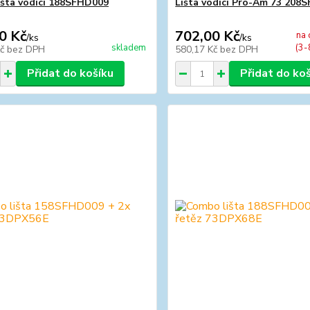
lišta vodící 188SFHD009
Lišta vodící Pro-Am 73 208
0 Kč
702,00 Kč
na 
/
ks
/
ks
skladem
(3-
Kč
bez DPH
580,17 Kč
bez DPH
Přidat do košíku
Přidat do ko