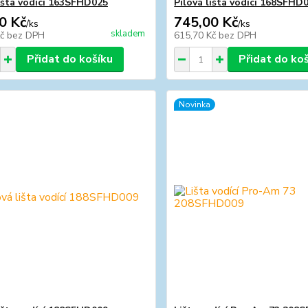
lišta vodící 163SFHD025
Pilová lišta vodící 168SFHD
0 Kč
745,00 Kč
/
ks
/
ks
skladem
Kč
bez DPH
615,70 Kč
bez DPH
Přidat do košíku
Přidat do ko
Novinka