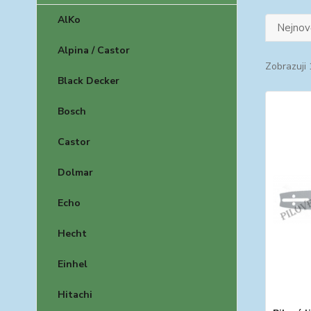
AlKo
Nejnově
Alpina / Castor
Zobrazuji 
Black Decker
Bosch
Castor
Dolmar
Echo
Hecht
Einhel
Hitachi