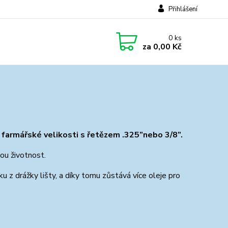
Přihlášení
0
ks
za
0,00 Kč
až farmářské velikosti s řetězem .325”nebo 3/8”.
ou životnost.
u z drážky lišty, a díky tomu zůstává více oleje pro