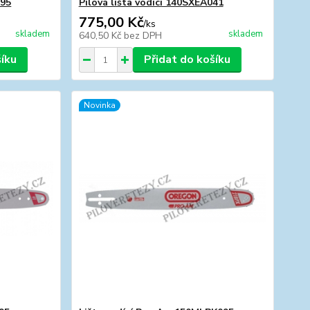
095
Pilová lišta vodící 140SXEA041
775,00 Kč
/
ks
skladem
skladem
640,50 Kč
bez DPH
šíku
Přidat do košíku
Novinka