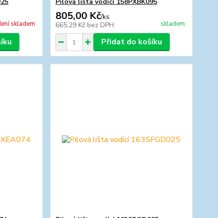
025
Pilová lišta vodící 158PXBK095
805,00 Kč
/
ks
ení skladem
skladem
665,29 Kč
bez DPH
šíku
Přidat do košíku