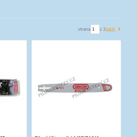
strana
z 2
další