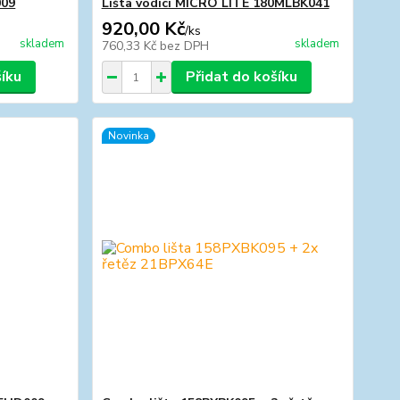
009
Lišta vodící MICRO LITE 180MLBK041
920,00 Kč
/
ks
skladem
skladem
760,33 Kč
bez DPH
šíku
Přidat do košíku
Novinka