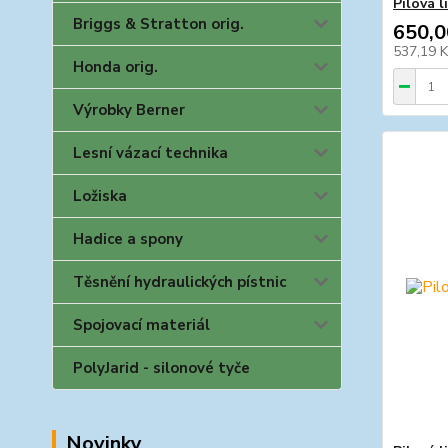
Pilová 
Briggs & Stratton orig.
650,0
537,19 
Honda orig.
Výrobky Berner
Lesní vázací technika
Ložiska
Hadice a spony
Těsnění hydraulických pístnic
Spojovací materiál
PolyJarid - silonové tyče
Novinky