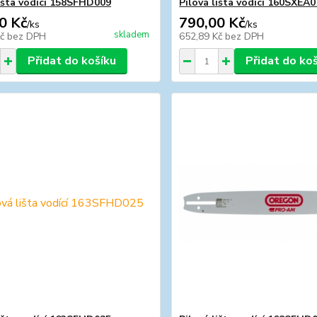
lišta vodící 158SFHD009
Pilová lišta vodící 160SXEA
0 Kč
790,00 Kč
/
ks
/
ks
skladem
Kč
bez DPH
652,89 Kč
bez DPH
Přidat do košíku
Přidat do ko