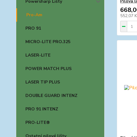
Pilová 
Powersharp Lišty
668,0
Pro-Am
552,07 
PRO 91
MICRO-LITE PRO.325
LASER-LITE
POWER MATCH PLUS
LASER TIP PLUS
DOUBLE GUARD INTENZ
PRO 91 INTENZ
PRO-LITE®
Ostatní pilové lišty