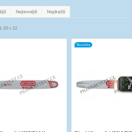
jší
Nejlevnější
Nejdražší
1-20 z 22
Novinka