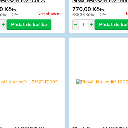
lišta vodící 153SFGD025
Pilová lišta vodící 153SFHD
0 Kč
770,00 Kč
/
ks
/
ks
Není skladem
N
Kč
bez DPH
636,36 Kč
bez DPH
Přidat do košíku
Přidat do ko