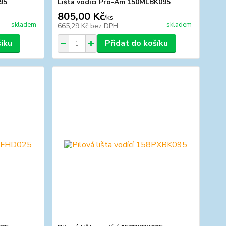
095
Lišta vodící Pro-Am 150MLBK095
805,00 Kč
/
ks
skladem
skladem
665,29 Kč
bez DPH
šíku
Přidat do košíku