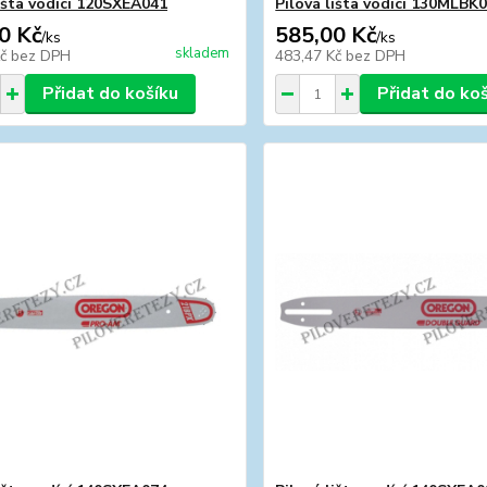
lišta vodící 120SXEA041
Pilová lišta vodící 130MLBK
0 Kč
585,00 Kč
/
ks
/
ks
skladem
Kč
bez DPH
483,47 Kč
bez DPH
Přidat do košíku
Přidat do ko