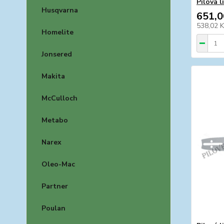
Pilová 
Husqvarna
651,0
538,02 
Homelite
Jonsered
Makita
McCulloch
Metabo
Narex
Oleo-Mac
Partner
Poulan