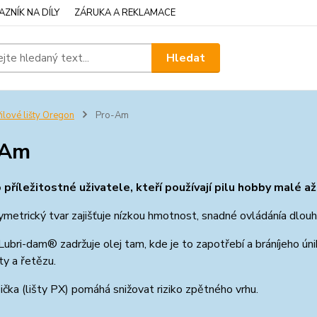
ZNÍK NA DÍLY
ZÁRUKA A REKLAMACE
Hledat
ilové lišty Oregon
Pro-Am
-Am
o příležitostné uživatele, kteří používají pilu hobby malé 
symetrický tvar zajišťuje nízkou hmotnost, snadné ovládánía dlouh
Lubri-dam® zadržuje olej tam, kde je to zapotřebí a bráníjeho únik
ty a řetězu.
ička (lišty PX) pomáhá snižovat riziko zpětného vrhu.