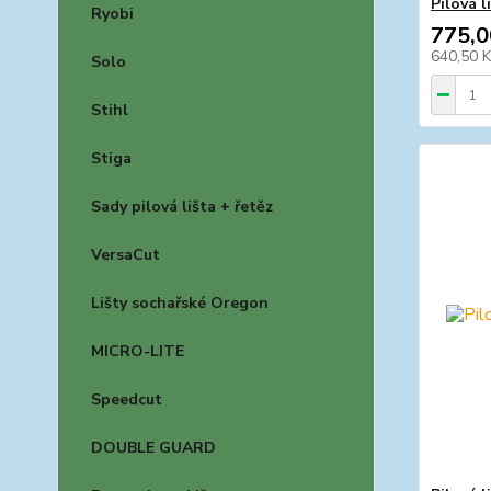
Pilová 
Ryobi
775,0
640,50 
Solo
Stihl
Stiga
Sady pilová lišta + řetěz
VersaCut
Lišty sochařské Oregon
MICRO-LITE
Speedcut
DOUBLE GUARD