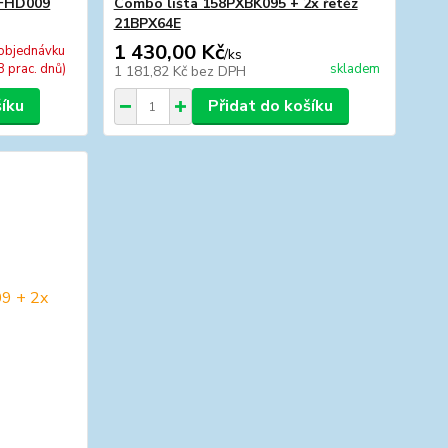
SFHD009
Combo lišta 158PXBK095 + 2x řetěz
21BPX64E
1 430,00 Kč
objednávku
/
ks
8 prac. dnů)
skladem
1 181,82 Kč
bez DPH
šíku
Přidat do košíku