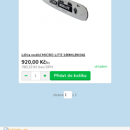
Lišta vodící MICRO LITE 180MLBK041
920,00 Kč
/
ks
skladem
760,33 Kč
bez DPH
Přidat do košíku
strana
z 1