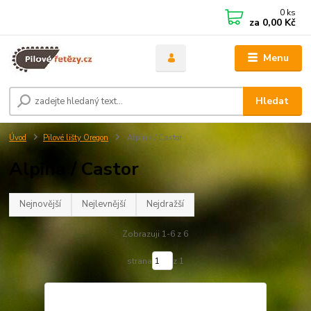
0
ks
za
0,00 Kč
Menu
Hledat
Úvod
Pilové lišty Oregon
Alpina / Castor
Alpina / Castor
Nejnovější
Nejlevnější
Nejdražší
Zobrazuji 1-6 z 6
strana
z 1