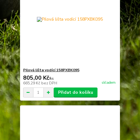
Pilová lišta vodící 158PXBK095
805,00 Kč
/
ks
skladem
665,29 Kč
bez DPH
Přidat do košíku