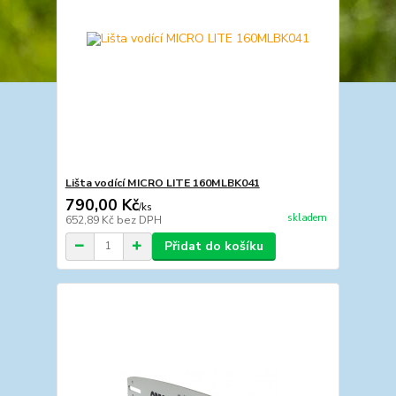
Lišta vodící MICRO LITE 160MLBK041
790,00 Kč
/
ks
skladem
652,89 Kč
bez DPH
Přidat do košíku