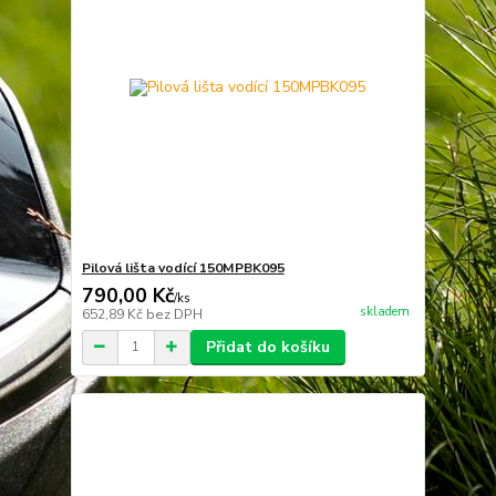
Pilová lišta vodící 150MPBK095
790,00 Kč
/
ks
skladem
652,89 Kč
bez DPH
Přidat do košíku