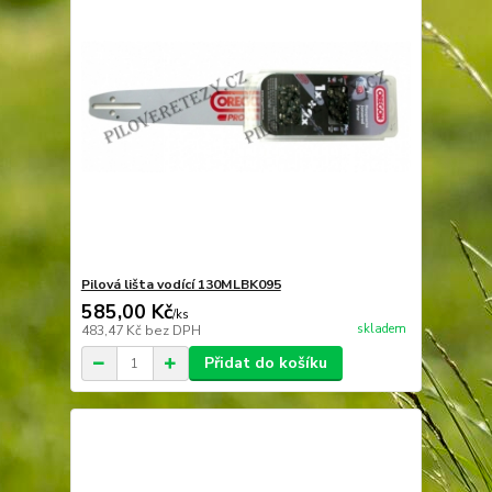
Pilová lišta vodící 130MLBK095
585,00 Kč
/
ks
skladem
483,47 Kč
bez DPH
Přidat do košíku