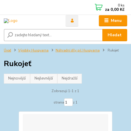
0
ks
za
0,00 Kč
Menu
Hledat
Úvod
Výrobky Husqvarna
Náhradní díly pil Husqvarna
Rukojeť
Rukojeť
Nejnovější
Nejlevnější
Nejdražší
Zobrazuji 1-1 z 1
strana
z 1