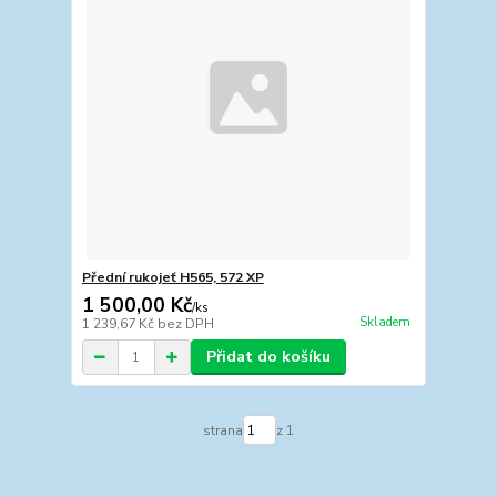
Přední rukojeť H565, 572 XP
1 500,00 Kč
/
ks
Skladem
1 239,67 Kč
bez DPH
Přidat do košíku
strana
z 1