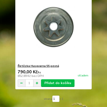
Řetězka Husqvarna 55 pevná
790,00 Kč
/
ks
skladem
652,89 Kč
bez DPH
Přidat do košíku
strana
z 1