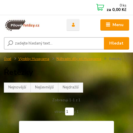
0
ks
za
0,00 Kč
Menu
Hledat
Úvod
Výrobky Husqvarna
Náhradní díly pil Husqvarna
Řetězky
Řetězky
Nejnovější
Nejlevnější
Nejdražší
Zobrazuji 1-1 z 1
strana
z 1