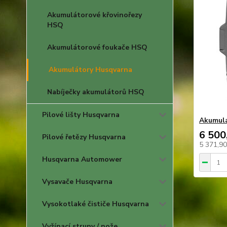
Akumulátorové křovinořezy
HSQ
Akumulátorové foukače HSQ
Akumulátory Husqvarna
Nabíječky akumulátorů HSQ
Pilové lišty Husqvarna
Akumulá
6 500
Pilové řetězy Husqvarna
5 371,9
Husqvarna Automower
Vysavače Husqvarna
Vysokotlaké čističe Husqvarna
Vyžínací struny / nože