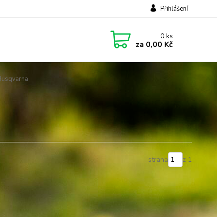
Přihlášení
0
ks
za
0,00 Kč
Husqvarna
strana
z 1