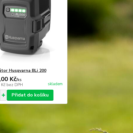
tor Husqvarna BLi 200
,00 Kč
/
ks
skladem
0 Kč
bez DPH
Přidat do košíku