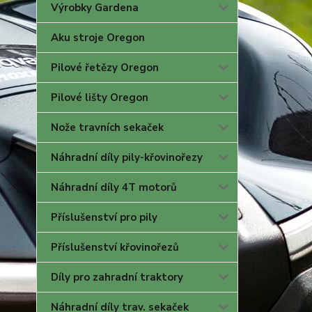
Výrobky Gardena
Aku stroje Oregon
Pilové řetězy Oregon
Pilové lišty Oregon
Nože travních sekaček
Náhradní díly pily-křovinořezy
Náhradní díly 4T motorů
Příslušenství pro pily
Příslušenství křovinořezů
Díly pro zahradní traktory
Náhradní díly trav. sekaček