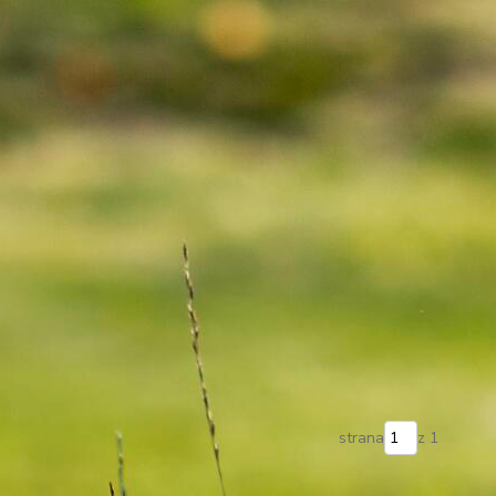
strana
z 1