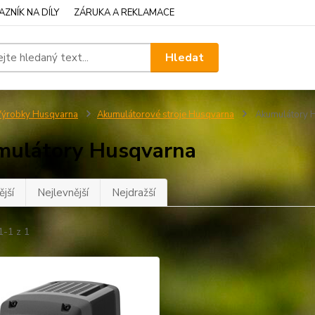
ZNÍK NA DÍLY
ZÁRUKA A REKLAMACE
Hledat
ýrobky Husqvarna
Akumulátorové stroje Husqvarna
Akumulátory 
ulátory Husqvarna
jší
Nejlevnější
Nejdražší
1-1 z 1