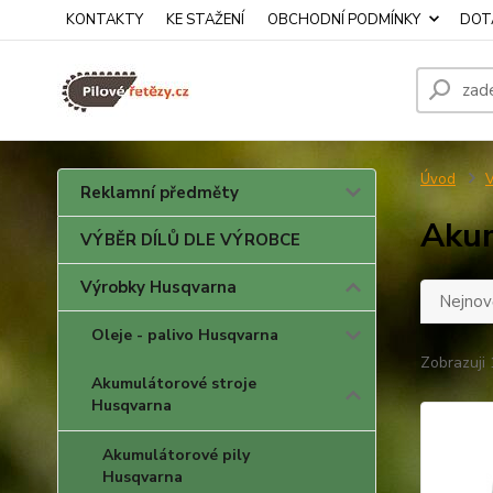
KONTAKTY
KE STAŽENÍ
OBCHODNÍ PODMÍNKY
DOTA
Úvod
V
Reklamní předměty
Akum
VÝBĚR DÍLŮ DLE VÝROBCE
Výrobky Husqvarna
Nejnově
Oleje - palivo Husqvarna
Zobrazuji 
Akumulátorové stroje
Husqvarna
Akumulátorové pily
Husqvarna