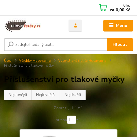
0
ks
za
0,00 Kč
Menu
Hledat
Úvod
Výrobky Husqvarna
Vysokotlaké čističe Husqvarna
Příslušenství pro tlakové myčky
Příslušenství pro tlakové myčky
Nejnovější
Nejlevnější
Nejdražší
Zobrazuji 1-1 z 1
strana
z 1