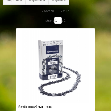
Nejnovější
Nejlevnější
Nejdražší
Zobrazuji 1-17 z 17
strana
z 1
Řetěz pilový H21 - 64E