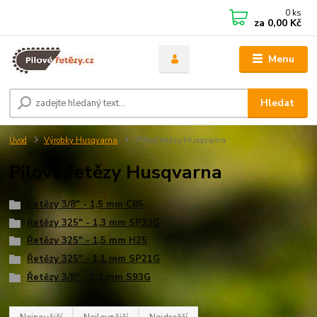
0
ks
za
0,00 Kč
Menu
Hledat
Úvod
Výrobky Husqvarna
Pilové řetězy Husqvarna
Pilové řetězy Husqvarna
Řetězy 3/8" - 1,5 mm C85
Řetězy 325" - 1,3 mm SP33G
Řetězy 325" - 1,5 mm H25
Řetězy 325" - 1,1 mm SP21G
Řetězy 3/8" - 1,3 mm S93G