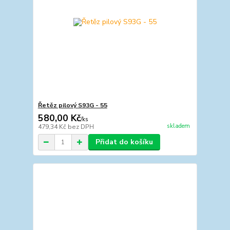
Řetěz pilový S93G - 55
580,00 Kč
/
ks
skladem
479,34 Kč
bez DPH
Přidat do košíku