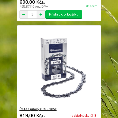
600,00 Kč
/
ks
skladem
495,87 Kč
bez DPH
Přidat do košíku
Řetěz pilový C85 - 105E
819,00 Kč
na objednávku (3-8
/
ks