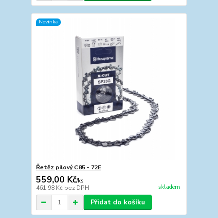
Novinka
Řetěz pilový C85 - 72E
559,00 Kč
/
ks
skladem
461,98 Kč
bez DPH
Přidat do košíku