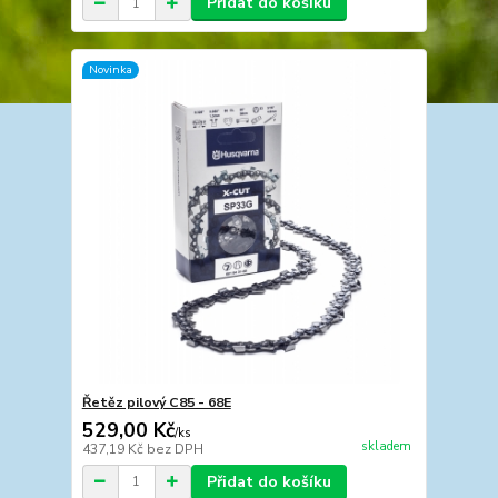
Přidat do košíku
Novinka
Řetěz pilový C85 - 68E
529,00 Kč
/
ks
skladem
437,19 Kč
bez DPH
Přidat do košíku