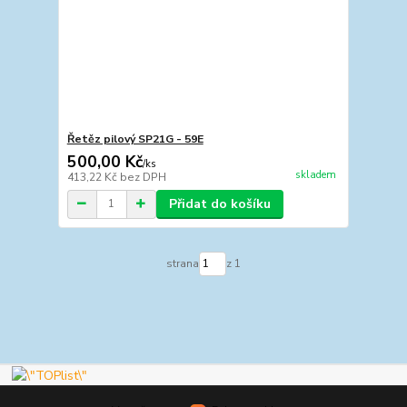
Řetěz pilový SP21G - 59E
500,00 Kč
/
ks
skladem
413,22 Kč
bez DPH
Přidat do košíku
strana
z 1