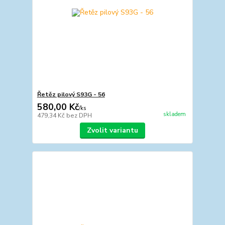
Řetěz pilový S93G - 56
580,00 Kč
/
ks
skladem
479,34 Kč
bez DPH
Zvolit variantu