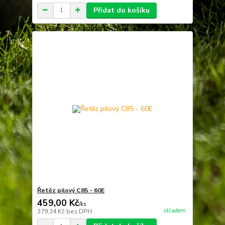
Přidat do košíku
Řetěz pilový C85 - 60E
459,00 Kč
/
ks
skladem
379,34 Kč
bez DPH