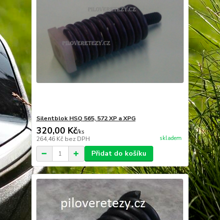
Silentblok HSQ 565, 572 XP a XPG
320,00 Kč
/
ks
skladem
264,46 Kč
bez DPH
Přidat do košíku