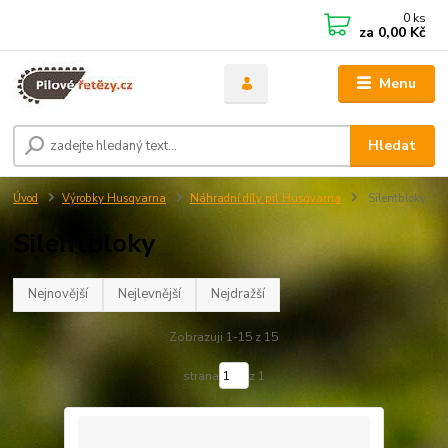
0
ks
za
0,00 Kč
Menu
Hledat
Úvod
Výrobky Husqvarna
Náhradní díly pil Husqvarna
Silentbloky
Silentbloky
Nejnovější
Nejlevnější
Nejdražší
Zobrazuji 1-15 z 15
strana
z 1