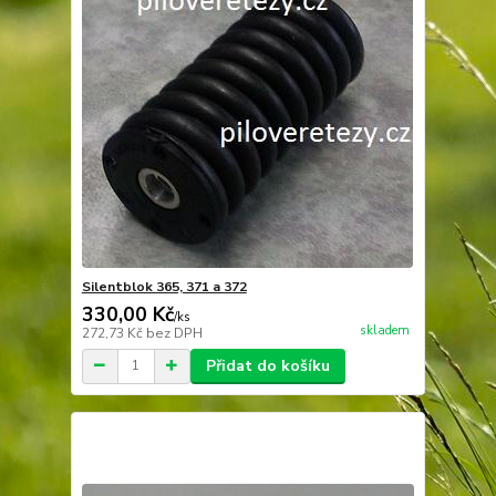
Silentblok 365, 371 a 372
330,00 Kč
/
ks
skladem
272,73 Kč
bez DPH
Přidat do košíku