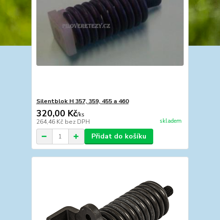
Silentblok H 357, 359, 455 a 460
320,00 Kč
/
ks
skladem
264,46 Kč
bez DPH
Přidat do košíku