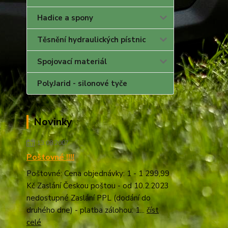
Hadice a spony
Těsnění hydraulických pístnic
Spojovací materiál
PolyJarid - silonové tyče
Novinky
13.08.2007
Poštovné !!!!
Poštovné: Cena objednávky: 1 - 1 299,99
Kč Zaslání Českou poštou - od 10.2.2023
nedostupné Zaslání PPL (dodání do
druhého dne) - platba zálohou: 1...
číst
celé