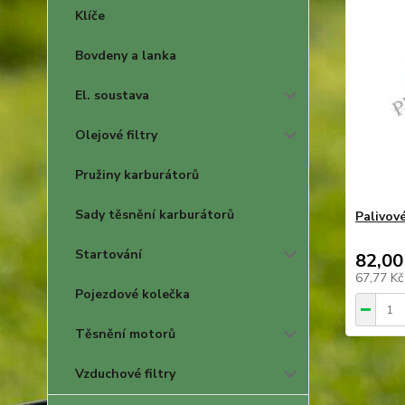
Klíče
Bovdeny a lanka
El. soustava
Olejové filtry
Pružiny karburátorů
Sady těsnění karburátorů
Palivov
Startování
82,00
67,77 K
Pojezdové kolečka
Těsnění motorů
Vzduchové filtry