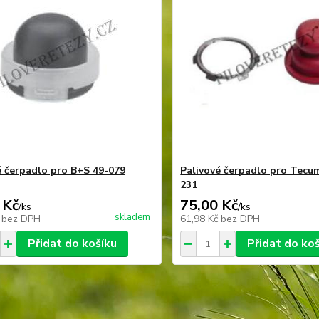
é čerpadlo pro B+S 49-079
Palivové čerpadlo pro Tecu
231
 Kč
75,00 Kč
/
ks
/
ks
skladem
č
bez DPH
61,98 Kč
bez DPH
Přidat do košíku
Přidat do ko