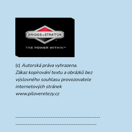
(c)
Autorská práva vyhrazena.
Zákaz kopírování textu a obrázků bez
výslovného souhlasu provozovatele
internetových stránek
www.piloveretezy.cz
------------------------------------------------
----------------------------------------------