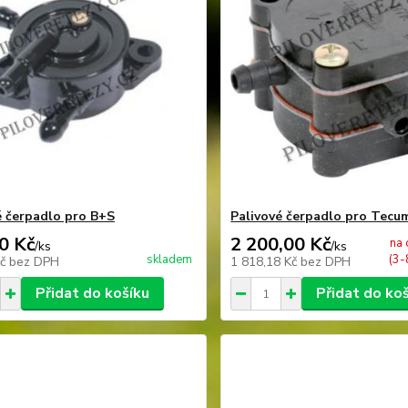
é čerpadlo pro B+S
Palivové čerpadlo pro Tecu
0 Kč
2 200,00 Kč
na 
/
ks
/
ks
skladem
(3-
Kč
bez DPH
1 818,18 Kč
bez DPH
Přidat do košíku
Přidat do ko