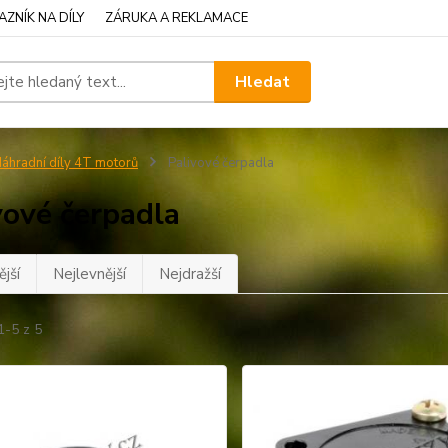
ZNÍK NA DÍLY
ZÁRUKA A REKLAMACE
Hledat
áhradní díly 4T motorů
Palivové čerpadla
vové čerpadla
jší
Nejlevnější
Nejdražší
1-5 z 5