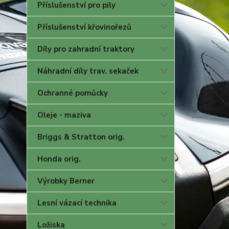
Příslušenství pro pily
Příslušenství křovinořezů
Díly pro zahradní traktory
Náhradní díly trav. sekaček
Ochranné pomůcky
Oleje - maziva
Briggs & Stratton orig.
Honda orig.
Výrobky Berner
Lesní vázací technika
Ložiska