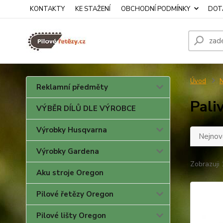
KONTAKTY
KE STAŽENÍ
OBCHODNÍ PODMÍNKY
DOTA
Úvod
N
Reklamní předměty
Pali
VÝBĚR DÍLŮ DLE VÝROBCE
Výrobky Husqvarna
Nejnově
Výrobky Gardena
Zobrazuji 
Aku stroje Oregon
Pilové řetězy Oregon
Pilové lišty Oregon