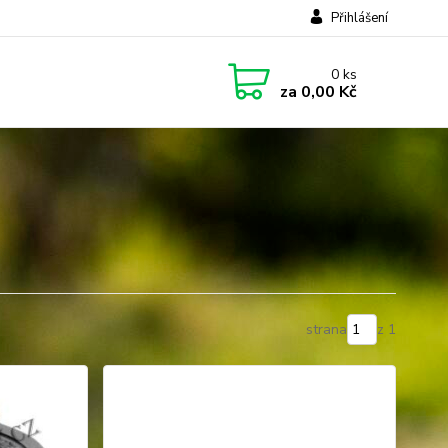
Přihlášení
0
ks
za
0,00 Kč
strana
z 1