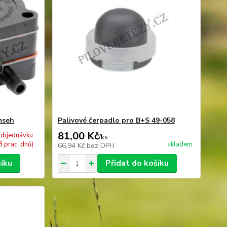
mseh
Palivové čerpadlo pro B+S 49-058
81,00 Kč
objednávku
/
ks
8 prac. dnů)
skladem
66,94 Kč
bez DPH
šíku
Přidat do košíku