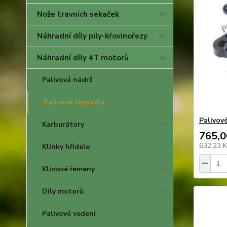
Nože travních sekaček
Náhradní díly pily-křovinořezy
Náhradní díly 4T motorů
Palivová nádrž
Palivové čerpadla
Palivov
Karburátory
765,0
632,23 
Klínky hřídele
Klínové řemeny
Díly motorů
Palivové vedení