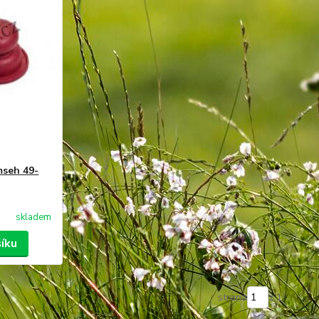
mseh 49-
skladem
šíku
strana
z 1